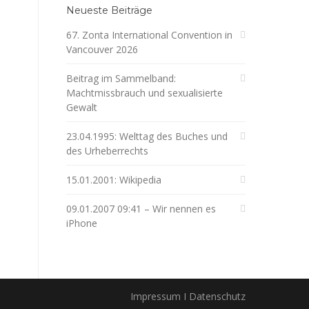
Neueste Beiträge
67. Zonta International Convention in
Vancouver 2026
Beitrag im Sammelband:
Machtmissbrauch und sexualisierte
Gewalt
23.04.1995: Welttag des Buches und
des Urheberrechts
15.01.2001: Wikipedia
09.01.2007 09:41 – Wir nennen es
iPhone
Impressum I Datenschutz