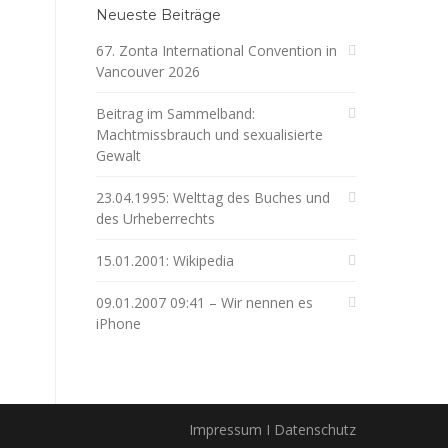
Neueste Beiträge
67. Zonta International Convention in
Vancouver 2026
Beitrag im Sammelband:
Machtmissbrauch und sexualisierte
Gewalt
23.04.1995: Welttag des Buches und
des Urheberrechts
15.01.2001: Wikipedia
09.01.2007 09:41 – Wir nennen es
iPhone
Impressum I Datenschutz