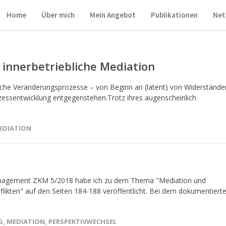
Home
Über mich
Mein Angebot
Publikationen
Net
innerbetriebliche Mediation
ische Veränderungsprozesse – von Beginn an (latent) von Widerstände
ozessentwicklung entgegenstehen.Trotz ihres augenscheinlich
→
EDIATION
tmanagement ZKM 5/2018 habe ich zu dem Thema "Mediation und
likten" auf den Seiten 184-188 veröffentlicht. Bei dem dokumentiert
G
,
MEDIATION
,
PERSPEKTIVWECHSEL