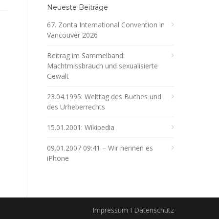
Neueste Beiträge
67. Zonta International Convention in
Vancouver 2026
Beitrag im Sammelband:
Machtmissbrauch und sexualisierte
Gewalt
23.04.1995: Welttag des Buches und
des Urheberrechts
15.01.2001: Wikipedia
09.01.2007 09:41 – Wir nennen es
iPhone
Impressum I Datenschutz