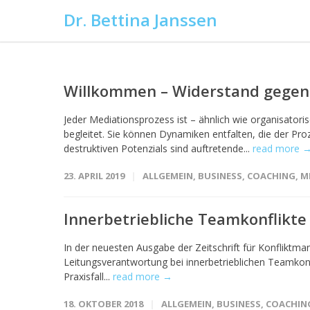
Dr. Bettina Janssen
Willkommen – Widerstand gegen 
Jeder Mediationsprozess ist – ähnlich wie organisator
begleitet. Sie können Dynamiken entfalten, die der Pr
destruktiven Potenzials sind auftretende...
read more 
23. APRIL 2019
ALLGEMEIN
,
BUSINESS
,
COACHING
,
M
Innerbetriebliche Teamkonflikte
In der neuesten Ausgabe der Zeitschrift für Konflik
Leitungsverantwortung bei innerbetrieblichen Teamkonf
Praxisfall...
read more →
18. OKTOBER 2018
ALLGEMEIN
,
BUSINESS
,
COACHIN