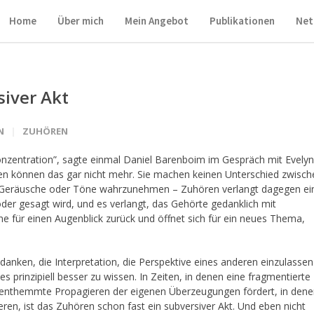
Home
Über mich
Mein Angebot
Publikationen
Net
siver Akt
N
ZUHÖREN
nzentration”, sagte einmal Daniel Barenboim im Gespräch mit Evelyn
hen können das gar nicht mehr. Sie machen keinen Unterschied zwisch
e Geräusche oder Töne wahrzunehmen – Zuhören verlangt dagegen ei
oder gesagt wird, und es verlangt, das Gehörte gedanklich mit
ene für einen Augenblick zurück und öffnet sich für ein neues Thema,
edanken, die Interpretation, die Perspektive eines anderen einzulassen
inzipiell besser zu wissen. In Zeiten, in denen eine fragmentierte
st enthemmte Propagieren der eigenen Überzeugungen fördert, in den
eren, ist das Zuhören schon fast ein subversiver Akt. Und eben nicht