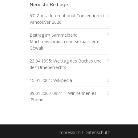
Neueste Beiträge
67. Zonta International Convention in
Vancouver 2026
Beitrag im Sammelband:
Machtmissbrauch und sexualisierte
Gewalt
23.04.1995: Welttag des Buches und
des Urheberrechts
15.01.2001: Wikipedia
09.01.2007 09:41 – Wir nennen es
iPhone
Impressum I Datenschutz