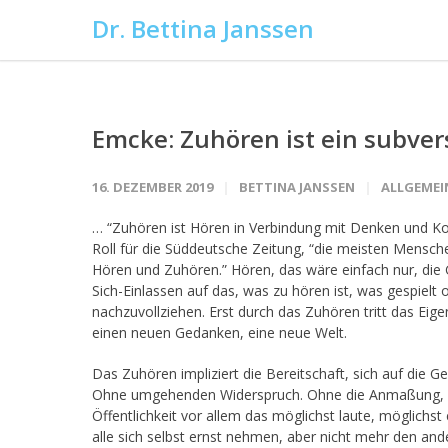
Dr. Bettina Janssen
Emcke: Zuhören ist ein subver
16. DEZEMBER 2019
BETTINA JANSSEN
ALLGEMEI
… “Zuhören ist Hören in Verbindung mit Denken und Ko
Roll für die Süddeutsche Zeitung, “die meisten Mensc
Hören und Zuhören.” Hören, das wäre einfach nur, di
Sich-Einlassen auf das, was zu hören ist, was gespielt 
nachzuvollziehen. Erst durch das Zuhören tritt das Eig
einen neuen Gedanken, eine neue Welt.
Das Zuhören impliziert die Bereitschaft, sich auf die G
Ohne umgehenden Widerspruch. Ohne die Anmaßung, es pr
Öffentlichkeit vor allem das möglichst laute, möglich
alle sich selbst ernst nehmen, aber nicht mehr den and