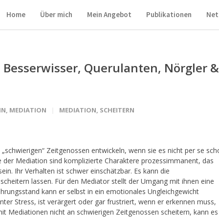
Home
Über mich
Mein Angebot
Publikationen
Net
 Besserwisser, Querulanten, Nörgler &
IN
,
MEDIATION
MEDIATION
,
SCHEITERN
 „schwierigen“ Zeitgenossen entwickeln, wenn sie es nicht per se sch
ie der Mediation sind komplizierte Charaktere prozessimmanent, das
ein. Ihr Verhalten ist schwer einschätzbar. Es kann die
 scheitern lassen. Für den Mediator stellt der Umgang mit ihnen eine
ahrungsstand kann er selbst in ein emotionales Ungleichgewicht
nter Stress, ist verärgert oder gar frustriert, wenn er erkennen muss,
mit Mediationen nicht an schwierigen Zeitgenossen scheitern, kann es