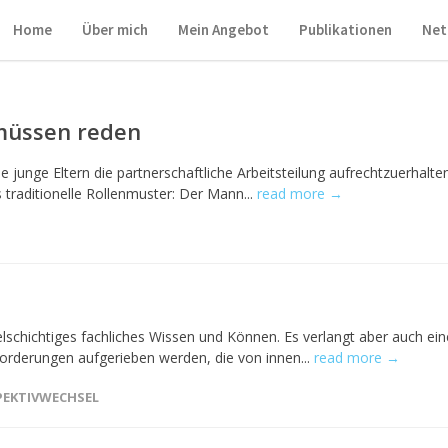
Home
Über mich
Mein Angebot
Publikationen
Net
 müssen reden
 junge Eltern die partnerschaftliche Arbeitsteilung aufrechtzuerhalte
s traditionelle Rollenmuster: Der Mann...
read more →
elschichtiges fachliches Wissen und Können. Es verlangt aber auch ein
orderungen aufgerieben werden, die von innen...
read more →
PEKTIVWECHSEL